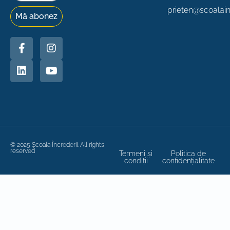
prieten@scoalainc
Mă abonez
© 2025 Școala Încrederii. All rights
reserved
Termeni și
Politica de
condiții
confidențialitate