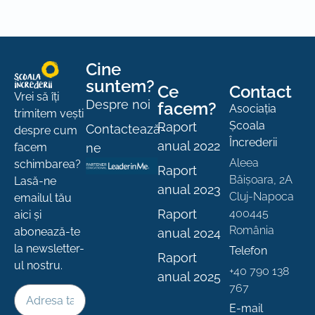
Cine
suntem?
Ce
Contact
Vrei să îți
Despre noi
facem?
Asociația
trimitem vești
Școala
Raport
Contactează-
despre cum
Încrederii
anual 2022
ne
facem
Aleea
schimbarea?
Raport
Băișoara, 2A
Lasă-ne
anual 2023
Cluj-Napoca
emailul tău
Raport
400445
aici și
România
abonează-te
anual 2024
la newsletter-
Telefon
Raport
ul nostru.
+40 790 138
anual 2025
767
E-mail