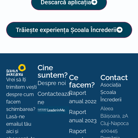
Descarcă aplicația
Trăiește experiența Școala Încrederii
Cine
suntem?
Ce
Contact
Vrei să îți
Despre noi
facem?
Asociația
trimitem vești
Școala
Raport
Contactează-
despre cum
Încrederii
anual 2022
ne
facem
Aleea
schimbarea?
Raport
Băișoara, 2A
Lasă-ne
anual 2023
Cluj-Napoca
emailul tău
Raport
400445
aici și