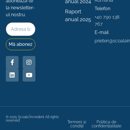
România
abonează-te
anual 2024
la newsletter-
Telefon
Raport
ul nostru.
+40 790 138
anual 2025
767
E-mail
prieten@scoalainc
Mă abonez
© 2025 Școala Încrederii. All rights
reserved
Termeni și
Politica de
condiții
confidențialitate