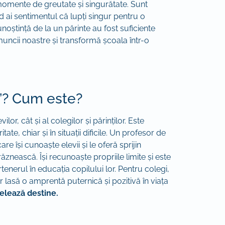
 momente de greutate și singurătate. Sunt
d ai sentimentul că lupți singur pentru o
oștință de la un părinte au fost suficiente
muncii noastre și transformă școala într-o
”? Cum este?
or, cât și al colegilor și părinților. Este
, chiar și în situații dificile. Un profesor de
re își cunoaște elevii și le oferă sprijin
ăznească. Își recunoaște propriile limite și este
enerul în educația copilului lor. Pentru colegi,
 lasă o amprentă puternică și pozitivă în viața
delează destine.