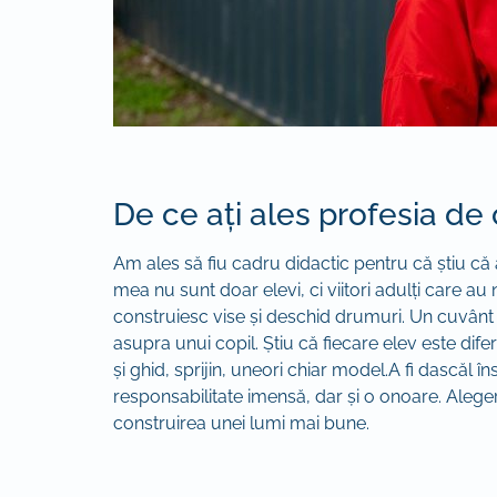
De ce ați ales profesia de
Am ales să fiu cadru didactic pentru că știu că a
mea nu sunt doar elevi, ci viitori adulți care au
construiesc vise și deschid drumuri. Un cuvânt d
asupra unui copil. Știu că fiecare elev este dife
și ghid, sprijin, uneori chiar model.A fi dascăl î
responsabilitate imensă, dar și o onoare. Aleger
construirea unei lumi mai bune.