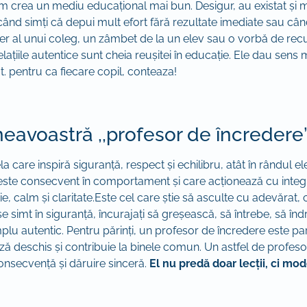
tem crea un mediu educațional mai bun. Desigur, au existat și
când simți că depui mult efort fără rezultate imediate sau cân
er al unui coleg, un zâmbet de la un elev sau o vorbă de recun
ațiile autentice sunt cheia reușitei în educație. Ele dau sens 
t. pentru ca fiecare copil, conteaza!
avoastră ,,profesor de încredere
are inspiră siguranță, respect și echilibru, atât în rândul elevil
ste consecvent în comportament și care acționează cu integritate
, calm și claritate.Este cel care știe să asculte cu adevărat, ca
 simt în siguranță, încurajați să greșească, să întrebe, să îndr
u autentic. Pentru părinți, un profesor de încredere este part
ă deschis și contribuie la binele comun. Un astfel de profesor
 consecvență și dăruire sinceră.
El nu predă doar lecții, ci mo