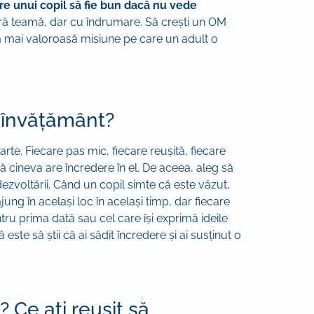
re unui copil să fie bun dacă nu vede
fără teamă, dar cu îndrumare. Să crești un OM
ea mai valoroasă misiune pe care un adult o
e învățământ?
rte. Fiecare pas mic, fiecare reușită, fiecare
ă cineva are încredere în el. De aceea, aleg să
dezvoltării. Când un copil simte că este văzut,
ajung în același loc în același timp, dar fiecare
ru prima dată sau cel care își exprimă ideile
este să știi că ai sădit încredere și ai susținut o
 Ce ați reușit să