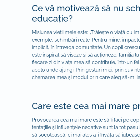
Ce vă motivează să nu schi
educație?
Misiunea vieții mele este: „Trăiește o viață cu 
exemple, schimbări reale. Pentru mine, impactul 
implicit, în întreaga comunitate. Un copil crescu
este inspirat să viseze și să acționeze, familia 
fiecare zi din viața mea să contribuie, într-un fel
acolo unde ajungi. Prin gesturi mici, prin cuvint
chemarea mea și modul prin care aleg să-mi l
Care este cea mai mare pro
Provocarea cea mai mare este să îi faci pe copii
tentațiile și influențele negative sunt la tot pa
să socotească, ci mai ales a-i învăța să iubeas