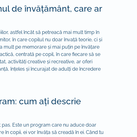
mul de învățământ, care ar
r, astfel încât să petreacă mai mult timp în
tor, în care copilul nu doar învață teorie, ci și
rea mult pe memorare și mai puțin pe învățare
actică, centrată pe copil, în care fiecare să se
 activități creative și recreative, ar oferi
nță, înțeles și încurajat de adulți de încredere
ram: cum ați descrie
est pas. Este un program care nu aduce doar
 în copii, ei vor învăța să creadă în ei. Când tu