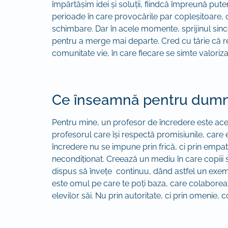
împărtășim idei și soluții, fiindcă împreună pu
perioade în care provocările par copleșitoare, 
schimbare. Dar în acele momente, sprijinul sinc
pentru a merge mai departe. Cred cu tărie că rel
comunitate vie, în care fiecare se simte valoriza
Ce înseamnă pentru dumne
Pentru mine, un profesor de încredere este acela c
profesorul care își respectă promisiunile, care e
încredere nu se impune prin frică, ci prin empatie
necondiționat. Creează un mediu în care copiii se
dispus să învețe continuu, dând astfel un exempl
este omul pe care te poți baza, care colaboreaz
elevilor săi. Nu prin autoritate, ci prin omenie,