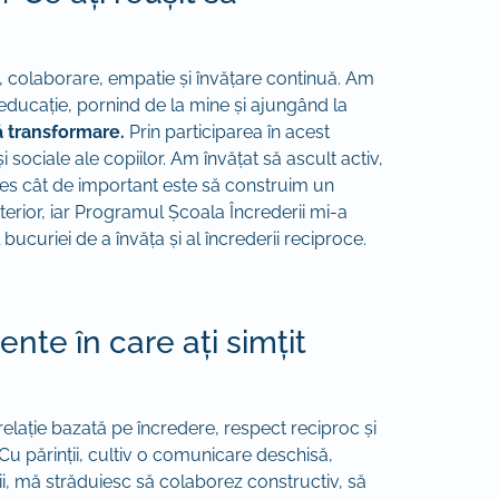
, colaborare, empatie și învățare continuă. Am
educație, pornind de la mine și ajungând la
ă transformare.
Prin participarea în acest
sociale ale copiilor. Am învățat să ascult activ,
eles cât de important este să construim un
interior, iar Programul Școala Încrederii mi-a
bucuriei de a învăța și al încrederii reciproce.
ente în care ați simțit
o relație bazată pe încredere, respect reciproc și
. Cu părinții, cultiv o comunicare deschisă,
gii, mă străduiesc să colaborez constructiv, să