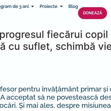
gram de 3 ani
Proiecte
Blog
DONEAZĂ
progresul fiecărui copi
ă cu suflet, schimbă vieț
esor pentru învățământ primar și di
 A acceptat să ne povestească desp
cări. Și mai ales, despre misiunea