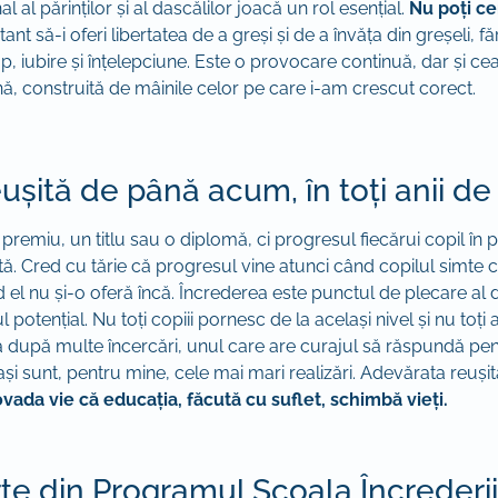
 al părinților și al dascălilor joacă un rol esențial.
Nu poți ce
t să-i oferi libertatea de a greși și de a învăța din greșeli, 
p, iubire și înțelepciune. Este o provocare continuă, dar și c
ă, construită de mâinile celor pe care i-am crescut corect.
șită de până acum, în toți anii d
emiu, un titlu sau o diplomă, ci progresul fiecărui copil în pa
ă. Cred cu tărie că progresul vine atunci când copilul simte c
nd el nu și-o oferă încă. Încrederea este punctul de plecare al 
 potențial. Nu toți copiii pornesc de la același nivel și nu toți 
 după multe încercări, unul care are curajul să răspundă pent
și sunt, pentru mine, cele mai mari realizări. Adevărata reușită 
ovada vie că educația, făcută cu suflet, schimbă vieți.
rte din Programul Școala Încrederii?