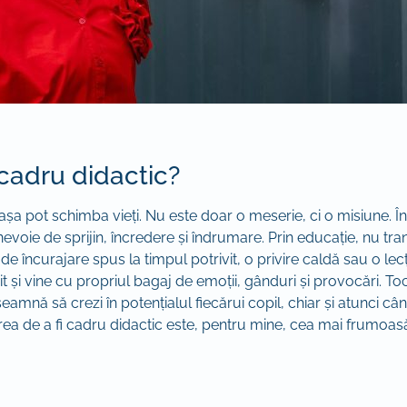
 cadru didactic?
șa pot schimba vieți. Nu este doar o meserie, ci o misiune. În fi
 nevoie de sprijin, încredere și îndrumare. Prin educație, nu tr
e încurajare spus la timpul potrivit, o privire caldă sau o le
rit și vine cu propriul bagaj de emoții, gânduri și provocări. T
nseamnă să crezi în potențialul fiecărui copil, chiar și atunci câ
ea de a fi cadru didactic este, pentru mine, cea mai frumoasă f