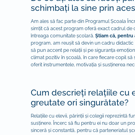
schimbați la sine prin ace
Am ales să fac parte din Programul Școala Încr
simțit că acest program oferă exact cadrul de 
întreaga comunitate școlară.
Știam că, pentru
program, am reușit să devin un cadru didactic ma
să pun accent pe relații și pe siguranța emoțion
climat pozitiv în școală, în care fiecare copil să
oferit instrumentele, motivația și susținerea nec
Cum descrieți relațiile cu e
greutate ori singurătate?
Relațiile cu elevii, părinții și colegii reprezint
susținere. Încerc să fiu pentru ei nu doar un prof
sinceră și constantă, pentru că parteneriatul șc