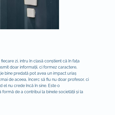
ecare zi, intru în clasă conștient că în fața
ansmit doar informații, ci formez caractere,
cție bine predată pot avea un impact uriaș
ocmai de aceea, încerc să fiu nu doar profesor, ci
nd el nu crede încă în sine. Este o
ormă de a contribui la binele societății și la