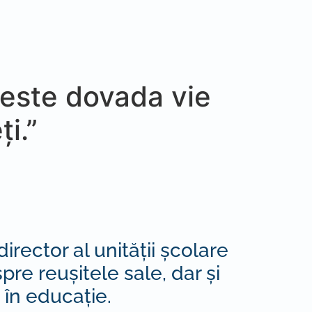
l este dovada vie
i.”
rector al unității școlare
re reușitele sale, dar și
 în educație.