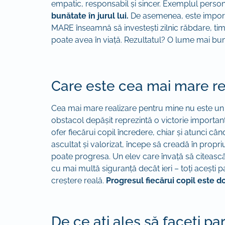
empatic, responsabil și sincer. Exemplul personal
bunătate în jurul lui.
De asemenea, este importan
MARE înseamnă să investești zilnic răbdare, tim
poate avea în viață. Rezultatul? O lume mai bun
Care este cea mai mare reu
Cea mai mare realizare pentru mine nu este un pr
obstacol depășit reprezintă o victorie important
ofer fiecărui copil încredere, chiar și atunci câ
ascultat și valorizat, începe să creadă în propriul
poate progresa. Un elev care învață să citească
cu mai multă siguranță decât ieri – toți acești pa
creștere reală.
Progresul fiecărui copil este d
De ce ați ales să faceți pa