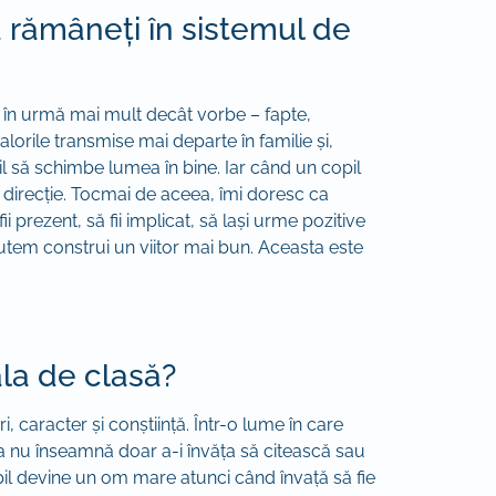
 rămâneți în sistemul de
sa în urmă mai mult decât vorbe – fapte,
lorile transmise mai departe în familie și,
bil să schimbe lumea în bine. Iar când un copil
și direcție. Tocmai de aceea, îmi doresc ca
ii prezent, să fii implicat, să lași urme pozitive
 putem construi un viitor mai bun. Aceasta este
ala de clasă?
 caracter și conștiință. Într-o lume în care
ația nu înseamnă doar a-i învăța să citească sau
pil devine un om mare atunci când învață să fie