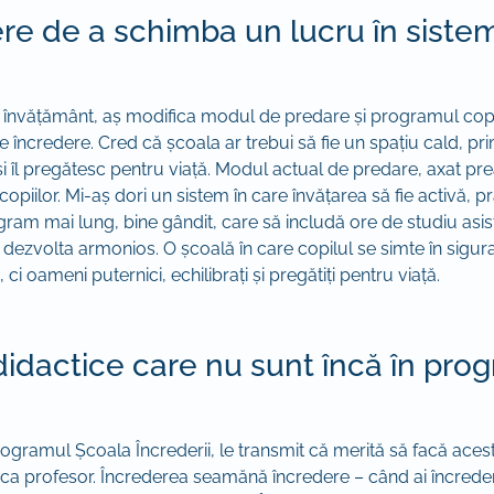
re de a schimba un lucru în siste
învățământ, aș modifica modul de predare și programul copiilo
 încredere. Cred că școala ar trebui să fie un spațiu cald, primi
 și îl pregătesc pentru viață. Modul actual de predare, axat p
piilor. Mi-aș dori un sistem în care învățarea să fie activă, pr
ram mai lung, bine gândit, care să includă ore de studiu asistat,
se dezvolta armonios. O școală în care copilul se simte în sigura
i oameni puternici, echilibrați și pregătiți pentru viață.
idactice care nu sunt încă în prog
Programul Școala Încrederii, le transmit că merită să facă ac
i ca profesor. Încrederea seamănă încredere – când ai încredere