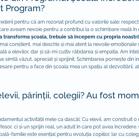
st Program?
ederii pentru că am rezonat profund cu valorile sale: respect
care aveam nevoie pentru a contribui la o schimbare reală în 
 a transforma școala, trebuie să începem cu propria noastr
i conștient, mai deschis și mai atent la nevoile emoționale și 
ală a elevilor, dar și să-mi cultiv răbdarea și empatia. Am înț
 se simtă văzut, apreciat și sprijinit. Schimbarea pornește din 
esare pentru a face din școala mea un spațiu al dezvoltării, al 
levii, părinții, colegii? Au fost mom
ă fundamentul activității mele ca dascăl. Cu elevii, am construit 
esor, ci și un sprijin real, un adult în care pot avea încredere
oală-familie este esențial pentru evoluția copiilor. Iar cu cole