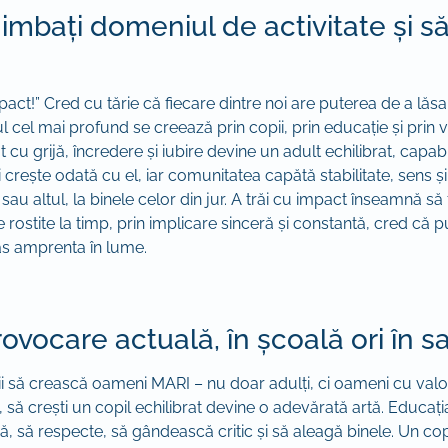
mbați domeniul de activitate și să
impact!” Cred cu tărie că fiecare dintre noi are puterea de a lă
cel mai profund se creează prin copii, prin educație și prin va
t cu grijă, încredere și iubire devine un adult echilibrat, capa
lui crește odată cu el, iar comunitatea capătă stabilitate, sens 
 sau altul, la binele celor din jur. A trăi cu impact înseamnă să f
e rostite la timp, prin implicare sinceră și constantă, cred că
as amprenta în lume.
vocare actuală, în școală ori în s
 să crească oameni MARI – nu doar adulți, ci oameni cu valori,
sul, să crești un copil echilibrat devine o adevărată artă. Educ
că, să respecte, să gândească critic și să aleagă binele. Un co