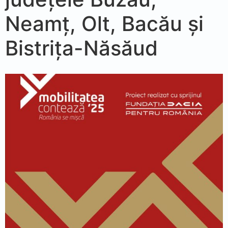
Neamț, Olt, Bacău și
Bistrița-Năsăud