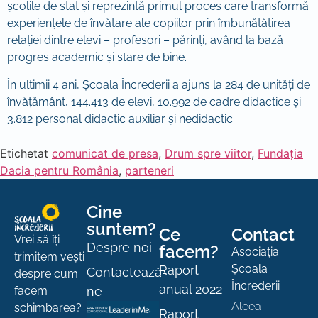
școlile de stat și reprezintă primul proces care transformă
experienţele de învăţare ale copiilor prin îmbunătățirea
relaţiei dintre elevi – profesori – părinţi, având la bază
progres academic și stare de bine.
În ultimii 4 ani, Școala Încrederii a ajuns la 284 de unități de
învățământ, 144.413 de elevi, 10.992 de cadre didactice și
3.812 personal didactic auxiliar și nedidactic.
Etichetat
comunicat de presa
,
Drum spre viitor
,
Fundația
Dacia pentru România
,
parteneri
Cine
suntem?
Ce
Contact
Vrei să îți
Despre noi
facem?
Asociația
trimitem vești
Școala
Raport
Contactează-
despre cum
Încrederii
anual 2022
ne
facem
Aleea
schimbarea?
Raport