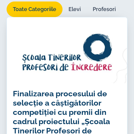
Toate Categoriile
Elevi
Profesori
Pă
Finalizarea procesului de
selecție a câștigătorilor
competiției cu premii din
cadrul proiectului „Școala
Tinerilor Profesori de