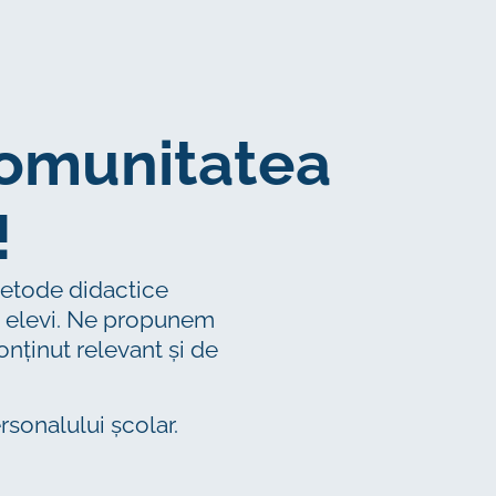
comunitatea
!
 metode didactice
 și elevi. Ne propunem
onținut relevant și de
ersonalului școlar.