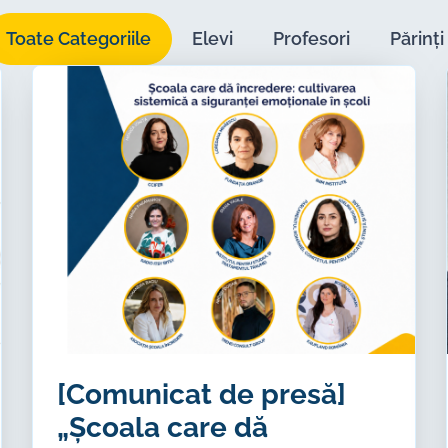
Toate Categoriile
Elevi
Profesori
Părinți
[Comunicat de presă]
„Școala care dă