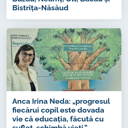
Bistrița-Năsăud
Anca Irina Neda: „progresul
fiecărui copil este dovada
vie că educația, făcută cu
suflet, schimbă vieți.”