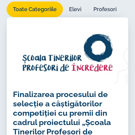
Toate Categoriile
Elevi
Profesori
Pă
Finalizarea procesului de
selecție a câștigătorilor
competiției cu premii din
cadrul proiectului „Școala
Tinerilor Profesori de