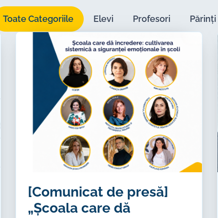
Toate Categoriile
Elevi
Profesori
Părinți
[Comunicat de presă]
„Școala care dă