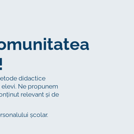
comunitatea
!
 metode didactice
 și elevi. Ne propunem
onținut relevant și de
ersonalului școlar.